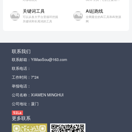
网站付费广告查看，关键字
调研，关键字排名数据研
关键词工具
AI起跑线
究。和 Ahrefs 一样，基础
可以从各大平台里循环挖掘
全网最全的AI工具和AI资源
的关键字难度，搜索量，
关键词和长尾词的工具
网
CPC 成本，竞争对手的
CPC 广告等都能通过域名
搜索查看
联系我们
联系邮箱：YiMaoSou@163.com
联系电话：
工作时间：7*24
举报电话：
公司名称：XIAMEN MINGHUI
公司地址：厦门
51La
更多联系