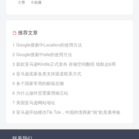
0
赞
0
收藏
推荐文章
1
Google搜索中Location的使用方法
2
Google搜索中site的使用方法
3
新款亚马逊Kindle正式发布 存储空间翻倍 续航达6周
4
亚马逊卖家各类支持渠道联系方式
5
各个国家常用的邮箱后缀
6
为什么做外贸需要用独立站
7
美国亚马逊网站地址
8
亚马逊开始模仿Tik Tok，中国跨境商家“闯”欧美遇考验
联系我们