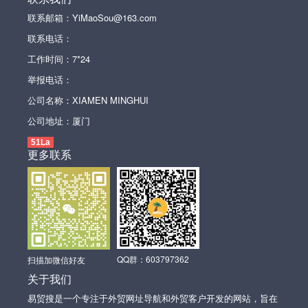
联系邮箱：YiMaoSou@163.com
联系电话：
工作时间：7*24
举报电话：
公司名称：XIAMEN MINGHUI
公司地址：厦门
51La
更多联系
QQ群：603797362
扫描加微信好友
关于我们
易贸搜是一个专注于外贸网址导航和外贸客户开发的网站，旨在